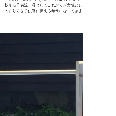
女性らしさとは何かを桜から学んだ
事とは？
4月新しい制服に身を包み期待溢れる思いで登
校する子供達、母としてこれからが女性として
の在り方を子供達に伝える年代になってきまし
た。子供から自立した大人への第一歩を我が子
たちは踏み出しました。 さて学校生活や家庭の
中での変化が多いこの季節、2週間が過ぎよう
としています。...