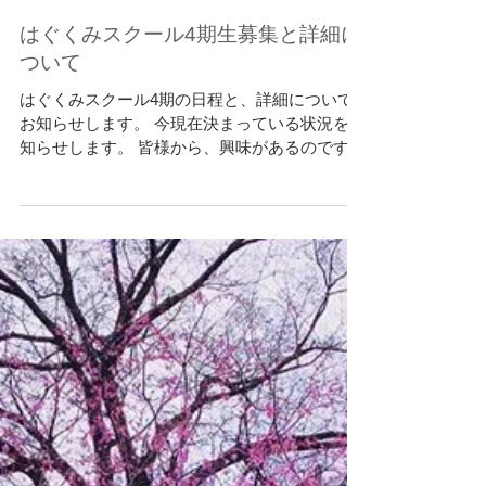
ルも今年で5期を迎えることになりました。 今
までご参加いただいたお友達そして、個性豊か
な講師人には素敵なご縁を頂き 感謝します。
今年もまた新たな先生達も加わり、日本文化を
子供達に伝えたい...
はぐくみスクール4期生募集と詳細に
ついて
はぐくみスクール4期の日程と、詳細について
お知らせします。 今現在決まっている状況をお
知らせします。 皆様から、興味があるのです
が、参加申し込みはいつ頃ですか？ の問い合わ
せも最近多くなってきたので、 お知らせを早め
ることにしました。...