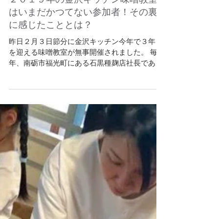
２０１９年の金沢キッチン味噌教室
はいまだかつてない参加者！その裏
に感じたこととは？
昨日２月３日節分に金沢キッチン今年で３年目
を迎える味噌教室が無事開催されました。 毎
年、南砺市福光町にある石黒種麹店社長であら
れる、石黒八郎さんにお越し頂いて講座と味噌
教室をして頂いています。 昨年はものすごい雪
の中での講座でしたが、今年は無事雪もなく、