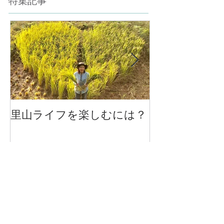
特集記事
里山ライフを楽しむには？
大将と女将、
係