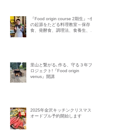
自然の中で学び＊見つけて＊食べ
る講座FOREST COOKING
COURSE 5期生募集
『Food origin course 2期生』~食
の起源をたどる料理教室～保存
食、発酵食、調理法、食養生、食
＝生きるをテーマに作ることに意
識を生み出す調理法、オフライン
参加オンライン参加者募集中
里山と繋がる､作る、守る３年プ
ロジェクト!『Food origin
venus』開講
2025年金沢キッチンクリスマス