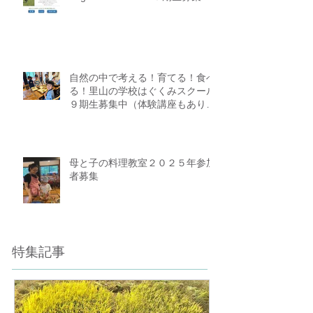
隠された感性を磨く”Organic ＆
Vegetable course” ３期生募集
自然の中で考える！育てる！食べ
る！里山の学校はぐくみスクール
９期生募集中（体験講座もありま
す）
母と子の料理教室２０２５年参加
者募集
特集記事