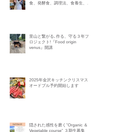
『Food origin course 2期生』~食
の起源をたどる料理教室～保存
食、発酵食、調理法、食養生、食
＝生きるをテーマに作ることに意
識を生み出す調理法、オフライン
参加オンライン参加者募集中
里山と繋がる､作る、守る３年プ
ロジェクト!『Food origin
venus』開講
2025年金沢キッチンクリスマス
オードブル予約開始します