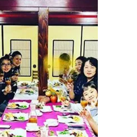
11月
11月は髙木明美先生の食育講座から始まり、 赤
ちゃんとあ母さんの料理教室でたくさんのお子
さんとお母さんに出会えて、いろんな子育ての
悩みを聞く機会がありました。 さらに、いただ
き繕とのコラボでよく知られているオリーブオ
イルの現状。...