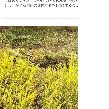
でたった10分間で金沢キッチンの良
さを伝える方法！
4月14日（日曜日）桜も満開で花見のシーズン
ではありますが、この日は雨で花見も中休みで
しょうか？石川県の健康寿命を1位にする会
『健勝リレーセミナー』が地場産業振興センタ
ーにて行われました。 味蕾マイスターでおなじ
み 『土の味』代表 山内 外茂男氏が提案さ
れ、14人の食や健康...