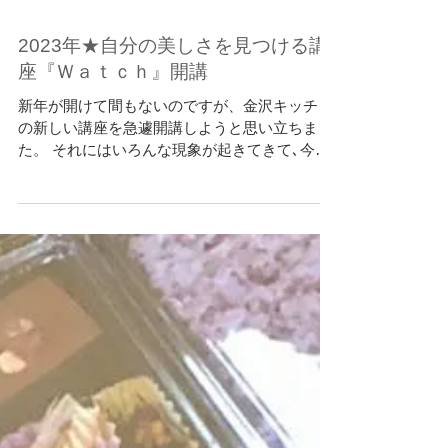
2023年★自分の美しさを見つける講
座『Ｗａｔｃｈ』開講
新年が開けて間もないのですが、金沢キッチン
の新しい講座を急遽開講しようと思い立ちまし
た。 それにはいろんな現象が起きてきて､今こ
の講座がとても必要と感じたからです。 ここ何
年か世界中がいろんな事に翻弄されてきました
が、 もうまもなくその世界の扉を閉じて、次の
扉を開くときだと...