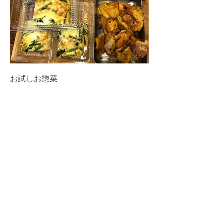
お試しお惣菜
4人分1日間惣菜
ちょっと忙しい時に、子供の栄養バラ
ンスがわからない、食べてくれそうな
お惣菜が欲しい。など
お母さんにかわってお食事をお作りし
ます。
メイン晩御飯4人分
副菜4人分3品程度
入ってきます。
配達料税込み価格 5,000円
定期的に購入したい方はお問い合わせ