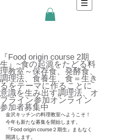
金沢キッチンBlog
『Food origin course 2期
生』~食の起源をたどる料
理教室～保存食、発酵食、
調理法、食養生、食＝生き
るをテーマに作ることに
意識を生み出す調理法、オ
フライン参加オンライン
参加者募集中
金沢キッチンの料理教室へようこそ！
今年も新たな募集を開始します。
『Food origin course２期生』まもなく
開講します。