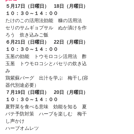
５月17日（日曜日）　18日（月曜日）
１０：３０～１４：００
たけのこの活用法効能　糠の活用法　
セリのサムギョプサル　ぬか漬けを作
ろう　炊き込みご飯
６月21日（日曜日）　22日（月曜日）
１０：３０～１４：００
玉葱の効能　トウモロコシ活用法　酢
玉葱　トウモロコシとパセリの炊き込
み
鶏紫蘇バーグ　出汁を学ぶ　梅干し(容
器代別途必要）
７月19日（日曜日）　20日（月曜日）
１０：３０～１４：００
夏野菜を食べる意味　効能を知る　夏
バテ予防対策　ハーブを楽しむ　梅干
し声かけ
ハーブオムレツ　