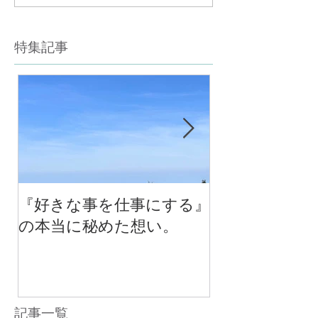
特集記事
『好きな事を仕事にする』
今年最後のチ
の本当に秘めた想い。
の中で考える
べる！里山の
スクール１０
（体験講座も
記事一覧