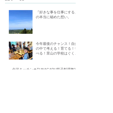
『好きな事を仕事にする』
の本当に秘めた想い。
今年最後のチャンス！自然
の中で考える！育てる！食
べる！里山の学校はぐくみ
スクール１０期生募集中
（体験講座もあります）
金沢キッチン★TUNAGARU親子料理教室
参加者募集中＊無添加＊シンプル＊美味
しい＊子供の味覚を育てる＊栄養バラン
ス＊親子のコミニケーションを育てる
自然の中で学び＊見つけて
＊食べる講座FOREST
COOKING COURSE 5期
生募集