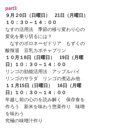
part3
９月２0日（日曜日）　21日（月曜日）
１０：３０～１４：００
なすの活用法　季節の移り変わり心の
変化を乗り切るには？
　なすのボロネーゼドリア　もずくの
酸辣湯　豆乳カボチャプリン
１０月１8日（日曜日）　19日（月曜
日）１０：３０～１４：００
リンゴの効能活用法　アップルパイ　
リンゴのサラダ　リンゴの煮込み他
１１月15日（日曜日）　16日（月曜
日）１０：３０～１４：００
年越し前の心のを読み解く　保存食を
作ろう　新米を味わう惣菜作り　味噌
を味わう
究極の味噌汁作り