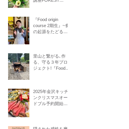
講座FOREST
COOKING
COURSE 5期生
募集
『Food origin
course 2期生』~食
の起源をたどる料
理教室～保存食、
発酵食、調理法、
食養生、食＝生き
るをテーマに作る
里山と繋がる､作
ことに意識を生み
る、守る３年プロ
出す調理法、オフ
ジェクト!『Food
ライン参加オンラ
origin venus』開講
イン参加者募集中
2025年金沢キッチ
ンクリスマスオー
ドブル予約開始し
ます
隠された感性を磨