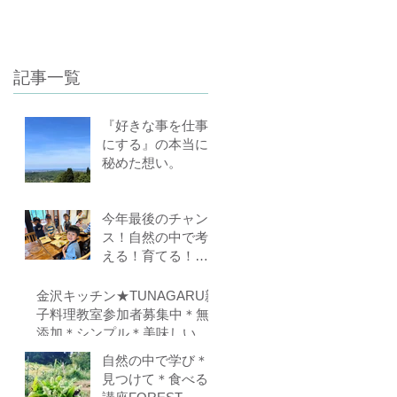
る！里山の学校はぐ
くみスクール１０期
生募集中（体験講座
記事一覧
もあります）
『好きな事を仕事
にする』の本当に
秘めた想い。
今年最後のチャン
ス！自然の中で考
える！育てる！食
べる！里山の学校
はぐくみスクール
金沢キッチン★TUNAGARU親
１０期生募集中
子料理教室参加者募集中＊無
（体験講座もあり
添加＊シンプル＊美味しい＊
ます）
子供の味覚を育てる＊栄養バ
自然の中で学び＊
ランス＊親子のコミニケーシ
見つけて＊食べる
ョンを育てる