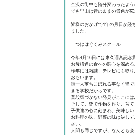
金沢の街中も随分変わったよう
でも里山は昔のままの景色が広
皆様のおかげで4年の月日が経
ました。
一つははぐくみスクール
今年4月16日には東久邇宮記
お母様達の食への関心を深める
昨年には雑誌、テレビにも取り
おもいます。
誰一人落ちこぼれる事なく皆で
きる学校だからです。
普段気づかない発見がここには
そして、皆で作物を作り、育て
子供達の心に刻まれ、美味しい
お料理の味、野菜の味は決して
さい。
人間も同じですが、なんとも会