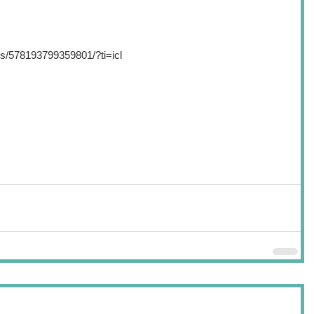
s/578193799359801/?ti=icl