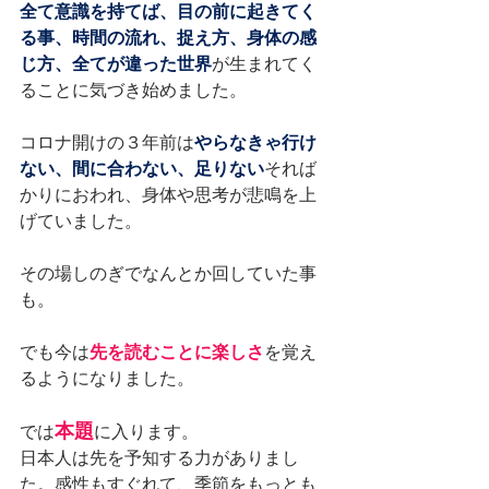
全て意識を持てば、目の前に起きてく
る事、時間の流れ、捉え方、身体の感
じ方、全てが違った世界
が生まれてく
ることに気づき始めました。
コロナ開けの３年前は
やらなきゃ行け
ない、間に合わない、足りない
それば
かりにおわれ、身体や思考が悲鳴を上
げていました。
その場しのぎでなんとか回していた事
も。
でも今は
先を読むことに楽しさ
を覚え
るようになりました。
本題
では
に入ります。
日本人は先を予知する力がありまし
た。感性もすぐれて、季節をもっとも