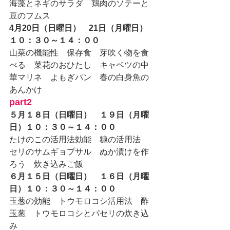
海藻とネギのサラダ　鶏肉のソテーと
豆のフムス
4月20日（日曜日）　21日（月曜日）
１０：３０～１４：００
山菜の機能性　保存食　芽吹く物を食
べる　菜花のおひたし　キャベツの中
華マリネ　よもぎパン　春の白身魚の
あんかけ　
part2
５月１８日（日曜日）　１９日（月曜
日）１０：３０～１４：００
たけのこの活用法効能　糠の活用法　
セリのサムギョプサル　ぬか漬けを作
ろう　炊き込みご飯
６月１５日（日曜日）　１６日（月曜
日）１０：３０～１４：００
玉葱の効能　トウモロコシ活用法　酢
玉葱　トウモロコシとパセリの炊き込
み