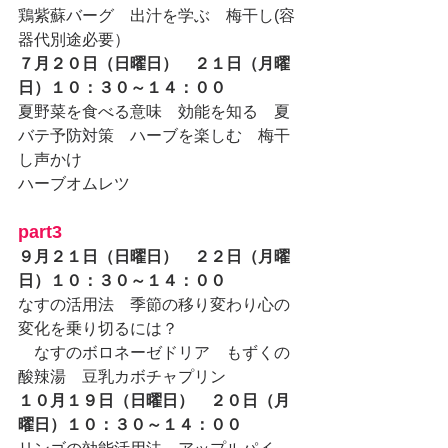
鶏紫蘇バーグ　出汁を学ぶ　梅干し(容
器代別途必要）
７月２０日（日曜日）　２１日（月曜
日）１０：３０～１４：００
夏野菜を食べる意味　効能を知る　夏
バテ予防対策　ハーブを楽しむ　梅干
し声かけ
ハーブオムレツ　
part3
９月２１日（日曜日）　２２日（月曜
日）１０：３０～１４：００
なすの活用法　季節の移り変わり心の
変化を乗り切るには？
　なすのボロネーゼドリア　もずくの
酸辣湯　豆乳カボチャプリン
１０月１９日（日曜日）　２０日（月
曜日）１０：３０～１４：００