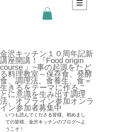
金沢キッチンBlog
金沢キッチン１０周年記新
講座開講！『Food origin
course 』~事の起源をたど
る料理教室～保存食、発酵
食、調理法、食養生、食＝
生きるをテーマに作るこ
とに意識を生み出す調理
法、オフライン参加オンラ
イン参加者募集中
いつも読んでくださる皆様、初めまし
ての皆様、金沢キッチンのブログへよ
うこそ！