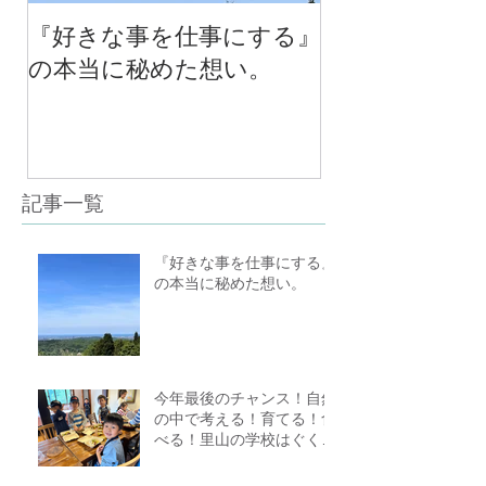
『好きな事を仕事にする』
今年最後のチ
の本当に秘めた想い。
の中で考える
べる！里山の
スクール１０
（体験講座も
記事一覧
『好きな事を仕事にする』
の本当に秘めた想い。
今年最後のチャンス！自然
の中で考える！育てる！食
べる！里山の学校はぐくみ
スクール１０期生募集中
（体験講座もあります）