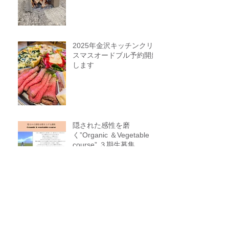
2025年金沢キッチンクリ
スマスオードブル予約開始
します
隠された感性を磨
く”Organic ＆Vegetable
course” ３期生募集
自然の中で考える！育て
る！食べる！里山の学校は
ぐくみスクール９期生募集
中（体験講座もあります）