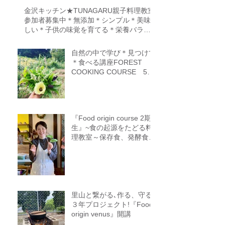
金沢キッチン★TUNAGARU親子料理教室
参加者募集中＊無添加＊シンプル＊美味
しい＊子供の味覚を育てる＊栄養バラン
ス＊親子のコミニケーションを育てる
自然の中で学び＊見つけて
＊食べる講座FOREST
COOKING COURSE 5期
生募集
『Food origin course 2期
生』~食の起源をたどる料
理教室～保存食、発酵食、
調理法、食養生、食＝生き
るをテーマに作ることに意
識を生み出す調理法、オフ
ライン参加オンライン参加
者募集中
里山と繋がる､作る、守る
３年プロジェクト!『Food
origin venus』開講