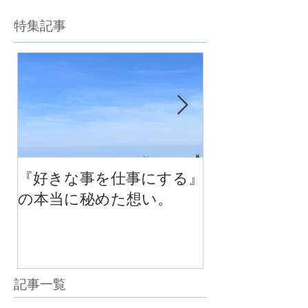
特集記事
『好きな事を仕事にする』
今年最後のチ
の本当に秘めた想い。
の中で考える
べる！里山の
スクール１０
（体験講座も
記事一覧