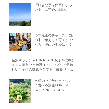
『好きな事を仕事にする』
の本当に秘めた想い。
今年最後のチャンス！自然
の中で考える！育てる！食
べる！里山の学校はぐくみ
スクール１０期生募集中
（体験講座もあります）
金沢キッチン★TUNAGARU親子料理教室
参加者募集中＊無添加＊シンプル＊美味
しい＊子供の味覚を育てる＊栄養バラン
ス＊親子のコミニケーションを育てる
自然の中で学び＊見つけて
＊食べる講座FOREST
COOKING COURSE 5期
生募集