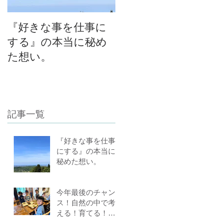
『好きな事を仕事に
今年最後のチャン
する』の本当に秘め
ス！自然の中で考え
た想い。
る！育てる！食べ
る！里山の学校はぐ
くみスクール１０期
生募集中（体験講座
記事一覧
もあります）
『好きな事を仕事
にする』の本当に
秘めた想い。
今年最後のチャン
ス！自然の中で考
える！育てる！食