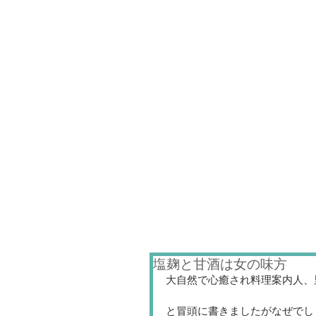
塩麹と甘酒は女の味方
大自然で心癒され料理案内人、
と冒頭に書きましたがなぜでし