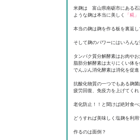
米麹は　富山県南砺市にある石
ような麹は本当に美しく
「糀」
本当の麹は麹を作る板を裏返し
そして麹のパワーにはいろんな
タンパク質分解酵素はお肉やお
脂肪分解酵素は太りにくい体を
でんぷん消化酵素は消化を促進
抗酸化物質の一つでもある麹菌
疲労回復、免疫力を上げてくれ
老化防止！！と聞けば絶対食べ
どうすれば美味しく塩麹を利用
作るのは面倒？ 