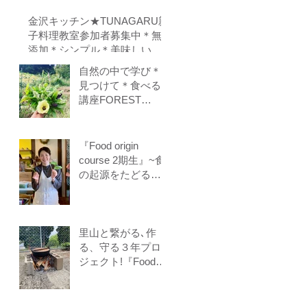
べる！里山の学校
はぐくみスクール
金沢キッチン★TUNAGARU親
１０期生募集中
子料理教室参加者募集中＊無
（体験講座もあり
添加＊シンプル＊美味しい＊
ます）
子供の味覚を育てる＊栄養バ
自然の中で学び＊
ランス＊親子のコミニケーシ
見つけて＊食べる
ョンを育てる
講座FOREST
COOKING
COURSE 5期生
募集
『Food origin
course 2期生』~食
の起源をたどる料
理教室～保存食、
発酵食、調理法、
食養生、食＝生き
るをテーマに作る
里山と繋がる､作
ことに意識を生み
る、守る３年プロ
出す調理法、オフ
ジェクト!『Food
ライン参加オンラ
origin venus』開講
イン参加者募集中