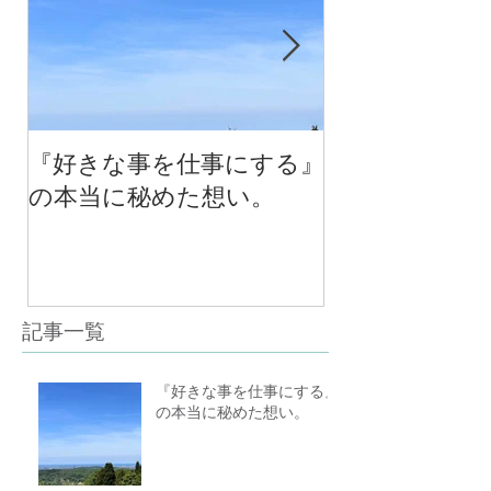
『好きな事を仕事にする』
今年最後のチ
の本当に秘めた想い。
の中で考える
べる！里山の
スクール１０
（体験講座も
記事一覧
『好きな事を仕事にする』
の本当に秘めた想い。