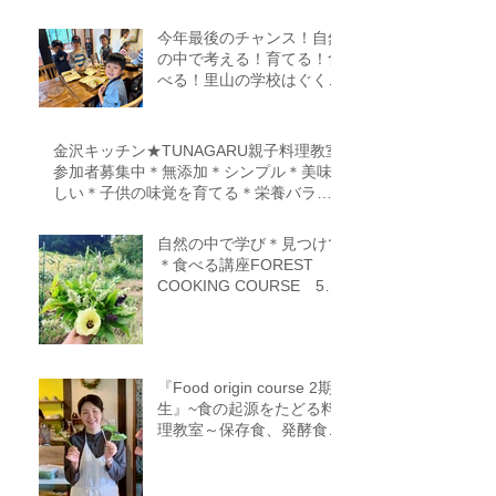
今年最後のチャンス！自然
の中で考える！育てる！食
べる！里山の学校はぐくみ
スクール１０期生募集中
（体験講座もあります）
金沢キッチン★TUNAGARU親子料理教室
参加者募集中＊無添加＊シンプル＊美味
しい＊子供の味覚を育てる＊栄養バラン
ス＊親子のコミニケーションを育てる
自然の中で学び＊見つけて
＊食べる講座FOREST
COOKING COURSE 5期
生募集
『Food origin course 2期
生』~食の起源をたどる料
理教室～保存食、発酵食、
調理法、食養生、食＝生き
るをテーマに作ることに意
識を生み出す調理法、オフ