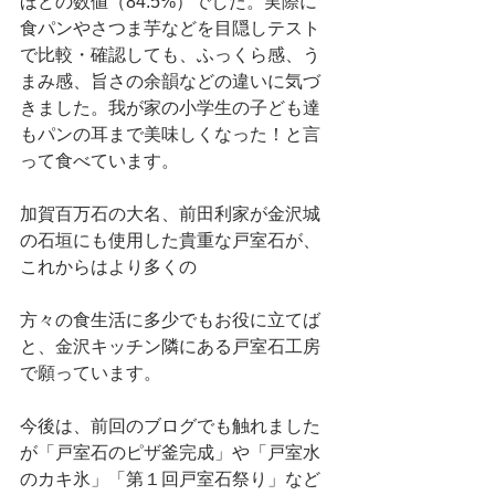
ほどの数値（84.5%）でした。実際に
食パンやさつま芋などを目隠しテスト
で比較・確認しても、ふっくら感、う
まみ感、旨さの余韻などの違いに気づ
きました。我が家の小学生の子ども達
もパンの耳まで美味しくなった！と言
って食べています。 
加賀百万石の大名、前田利家が金沢城
の石垣にも使用した貴重な戸室石が、
これからはより多くの 
方々の食生活に多少でもお役に立てば
と、金沢キッチン隣にある戸室石工房
で願っています。 
今後は、前回のブログでも触れました
が「戸室石のピザ釜完成」や「戸室水
のカキ氷」「第１回戸室石祭り」など