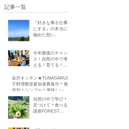
記事一覧
もあります）
『好きな事を仕事
にする』の本当に
秘めた想い。
今年最後のチャン
ス！自然の中で考
える！育てる！食
べる！里山の学校
はぐくみスクール
金沢キッチン★TUNAGARU親
１０期生募集中
子料理教室参加者募集中＊無
（体験講座もあり
添加＊シンプル＊美味しい＊
ます）
子供の味覚を育てる＊栄養バ
自然の中で学び＊
ランス＊親子のコミニケーシ
見つけて＊食べる
ョンを育てる
講座FOREST
COOKING
COURSE 5期生