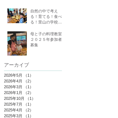
自然の中で考え
る！育てる！食べ
る！里山の学校は
ぐくみスクール９
期生募集中（体験
母と子の料理教室
講座もあります）
２０２５年参加者
募集
アーカイブ
2026年5月
（1）
1件の記事
2026年4月
（2）
2件の記事
2026年3月
（1）
1件の記事
2026年1月
（2）
2件の記事
2025年10月
（1）
1件の記事
2025年7月
（1）
1件の記事
2025年4月
（2）
2件の記事
2025年3月
（1）
1件の記事