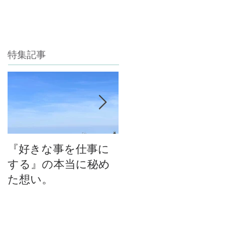
特集記事
『好きな事を仕事に
今年最後のチャン
する』の本当に秘め
ス！自然の中で考え
た想い。
る！育てる！食べ
る！里山の学校はぐ
くみスクール１０期
生募集中（体験講座