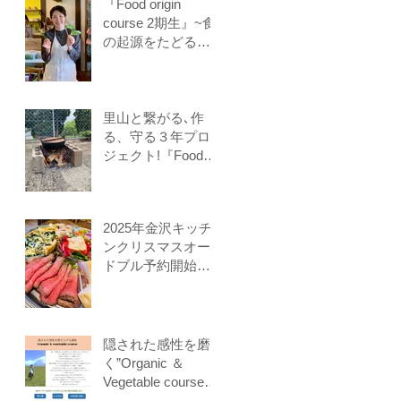
募集
『Food origin
course 2期生』~食
の起源をたどる料
理教室～保存食、
発酵食、調理法、
食養生、食＝生き
るをテーマに作る
里山と繋がる､作
ことに意識を生み
る、守る３年プロ
出す調理法、オフ
ジェクト!『Food
ライン参加オンラ
origin venus』開講
イン参加者募集中
2025年金沢キッチ
ンクリスマスオー
ドブル予約開始し
ます
隠された感性を磨
く”Organic ＆
Vegetable course”
３期生募集