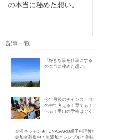
の本当に秘めた想い。
の中で考える
べる！里山の
スクール１０
（体験講座も
記事一覧
『好きな事を仕事にする』
の本当に秘めた想い。
今年最後のチャンス！自然
の中で考える！育てる！食
べる！里山の学校はぐくみ
スクール１０期生募集中
（体験講座もあります）
金沢キッチン★TUNAGARU親子料理教室
参加者募集中＊無添加＊シンプル＊美味