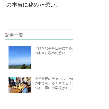
の本当に秘めた想い。
の中で考える
べる！里山の
スクール１０
（体験講座も
記事一覧
『好きな事を仕事にする』
の本当に秘めた想い。
今年最後のチャンス！自然
の中で考える！育てる！食
べる！里山の学校はぐくみ
スクール１０期生募集中
（体験講座もあります）
金沢キッチン★TUNAGARU親子料理教室
参加者募集中＊無添加＊シンプル＊美味