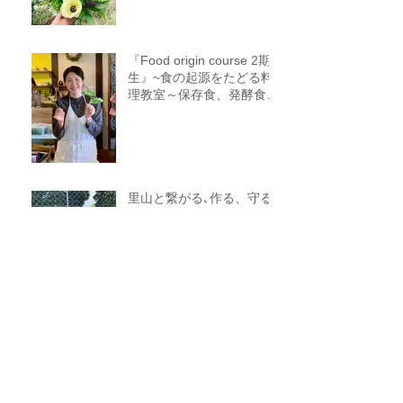
『Food origin course 2期
生』~食の起源をたどる料
理教室～保存食、発酵食、
調理法、食養生、食＝生き
るをテーマに作ることに意
識を生み出す調理法、オフ
ライン参加オンライン参加
者募集中
里山と繋がる､作る、守る
３年プロジェクト!『Food
origin venus』開講
2025年金沢キッチンクリ
スマスオードブル予約開始
します