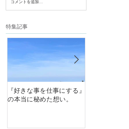
コメントを追加…
特集記事
『好きな事を仕事にする』
今年最後のチ
の本当に秘めた想い。
の中で考える
べる！里山の
スクール１０
（体験講座も