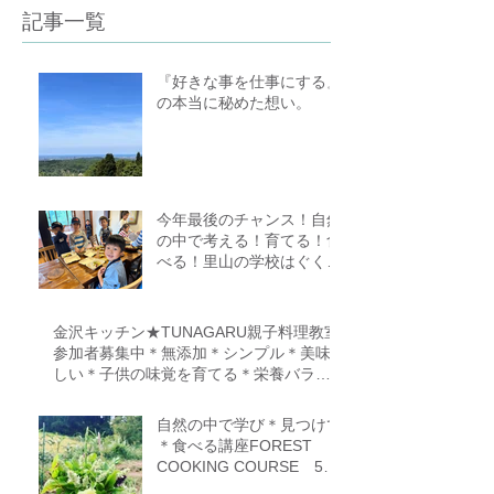
記事一覧
『好きな事を仕事にする』
の本当に秘めた想い。
今年最後のチャンス！自然
の中で考える！育てる！食
べる！里山の学校はぐくみ
スクール１０期生募集中
（体験講座もあります）
金沢キッチン★TUNAGARU親子料理教室
参加者募集中＊無添加＊シンプル＊美味
しい＊子供の味覚を育てる＊栄養バラン
ス＊親子のコミニケーションを育てる
自然の中で学び＊見つけて
＊食べる講座FOREST
COOKING COURSE 5期
生募集