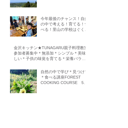
今年最後のチャンス！自然
の中で考える！育てる！食
べる！里山の学校はぐくみ
スクール１０期生募集中
（体験講座もあります）
金沢キッチン★TUNAGARU親子料理教室
参加者募集中＊無添加＊シンプル＊美味
しい＊子供の味覚を育てる＊栄養バラン
ス＊親子のコミニケーションを育てる
自然の中で学び＊見つけて
＊食べる講座FOREST
COOKING COURSE 5期
生募集
『Food origin course 2期
生』~食の起源をたどる料
理教室～保存食、発酵食、
調理法、食養生、食＝生き