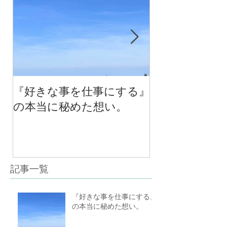
『好きな事を仕事にする』
今年最後のチ
の本当に秘めた想い。
の中で考える
べる！里山の
スクール１０
（体験講座も
記事一覧
『好きな事を仕事にする』
の本当に秘めた想い。