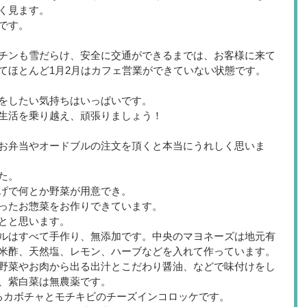
く見ます。
です。
チンも雪だらけ、安全に交通ができるまでは、お客様に来て
てほとんど1月2月はカフェ営業ができていない状態です。
をしたい気持ちはいっぱいです。
生活を乗り越え、頑張りましょう！
お弁当やオードブルの注文を頂くと本当にうれしく思いま
た。
げで何とか野菜が用意でき。
ったお惣菜をお作りできています。
とと思います。
ルはすべて手作り、無添加です。中央のマヨネーズは地元有
米酢、天然塩、レモン、ハーブなどを入れて作っています。
野菜やお肉から出る出汁とこだわり醤油、などで味付けをし
、紫白菜は無農薬です。
るカボチャとモチキビのチーズインコロッケです。