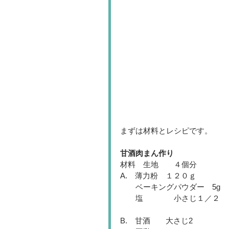
まずは材料とレシピです。
甘酒肉まん作り
材料　生地　　４個分
A.　薄力粉　１２０ｇ
　　ベーキングパウダー　5g
　　塩　　　　小さじ１／２
B.　甘酒　　大さじ2