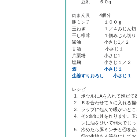
　　豆乳　　６０g
肉まん具　　4個分
豚ミンチ　　　１００ｇ
玉ねぎ　　　　１／４みじん切
干し椎茸　　　１個みじん切り
醤油　　　　　小さじ1／２
甘酒 　　　　　小さじ１
片栗粉　　　　小さじ1
塩麹　　　　　小さじ１／２
酒　　　　　　小さじ１　　　
生姜すりおろし　　小さじ１　
レシピ　　　　　 
ボウルにAを入れて泡だて器
Ｂを合わせてＡに入れる捏
ラップに包んで暖かいとこ
その間に具を作ります。玉
ンに油をひいて弱火でじっ
冷めたら豚ミンチと④を合
③の生地も４等分にしておく