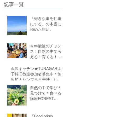
記事一覧
もあります）
『好きな事を仕事
にする』の本当に
秘めた想い。
今年最後のチャン
ス！自然の中で考
える！育てる！食
べる！里山の学校
はぐくみスクール
金沢キッチン★TUNAGARU親
１０期生募集中
子料理教室参加者募集中＊無
（体験講座もあり
添加＊シンプル＊美味しい＊
ます）
子供の味覚を育てる＊栄養バ
自然の中で学び＊
ランス＊親子のコミニケーシ
見つけて＊食べる
ョンを育てる
講座FOREST
COOKING
COURSE 5期生
募集
『Food origin