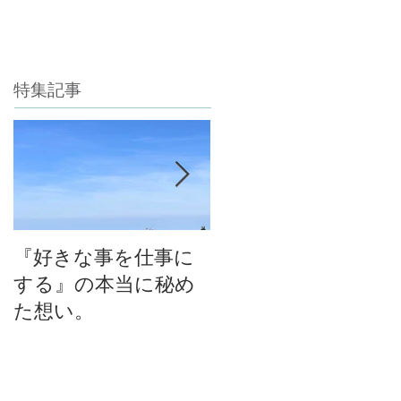
特集記事
『好きな事を仕事に
今年最後のチャン
する』の本当に秘め
ス！自然の中で考え
た想い。
る！育てる！食べ
る！里山の学校はぐ
くみスクール１０期
生募集中（体験講座