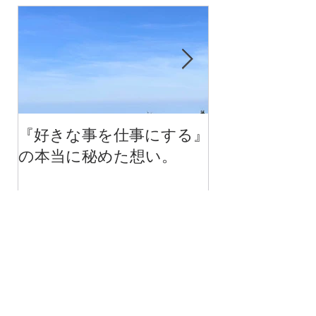
『好きな事を仕事にする』
今年最後のチ
の本当に秘めた想い。
の中で考える
べる！里山の
スクール１０
（体験講座も
記事一覧
『好きな事を仕事にする』
の本当に秘めた想い。