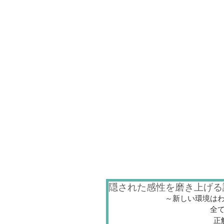
隠された感性を磨き上げる講座Orga
～新しい環境は
全
正