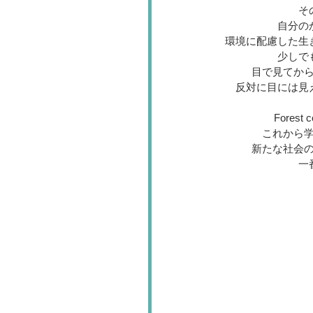
そ
自分の
環境に配慮した生
少しで
目で見てか
反対に目には見
Fores
これから
新たな社会
一