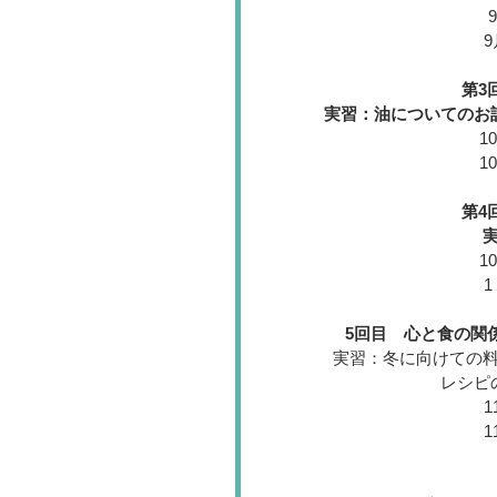
9
第3
実習：油についてのお
1
1
第4
1
1
5回目　心と食の関
実習：冬に向けての
レシピ
1
1