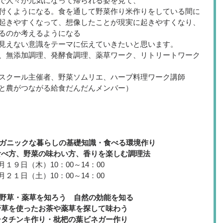
で人々が元気になって帰られる姿を見て、
付くようになる。食を通して野菜作り米作りをしている間に
起きやすくなって、想像したことが現実に起きやすくなり、
るのか考えるようになる
見えない意識をテーマに伝えていきたいと思います。
、無添加調理、発酵食調理、薬草ワーク、リトリートワーク
スクール主催者、野菜ソムリエ、ハーブ料理ワーク講師
と農がつながる給食だんだんメンバー）
ガニックな暮らしの基礎知識・食べる環境作り
食べ方、野菜の味わい方、香りを楽しむ調理法
月１９日（木）10：00～14：00
月２１日（土）10：00～14：00
　野草・薬草を知ろう　自然の効能を知る
野草を使ったお茶や薬草を探して味わう
シタチンキ作り・枇杷の葉ビネガー作り