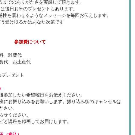
るまでのありがたさを実感して頂きます。
には後日お米のプレゼントもあります。
感性を震わせるようなメッセージを毎回お伝えします。
どう受け取るかはあなた次第です
参加費について
料　雑費代
食代　お土産代
㎏プレゼント　
）
後参加したい希望曜日をお伝えください。
座にお振り込みをお願いします。振り込み後のキャンセルは
ださい。
らせください。
ピと講座を録画してお届けします。
円（税込）