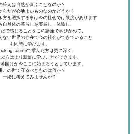
の答えは自然が喜ぶことなのか？
からだが心地よいものなのかどうか？
き方を選択する事は今の社会では限度があります
も自然体の暮らしを実感し、体験し、
らだで感じることをこの講座で学び深めて、
えない世界の存在で今の社会ができていること
も同時に学びます。
t cooking courseで学んだ方は更に深く、
学ぶ方はより新鮮に学ぶことができます。
の幕開けが今ここに始まろうとしています。
番この世で守るべきものは何か？
一緒に考えてみませんか？