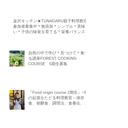
考える！育てる！食べる！里山の
学校はぐくみスクール１０期生募
集中（体験講座もあります）
金沢キッチン★TUNAGARU親子料理教室
参加者募集中＊無添加＊シンプル＊美味し
い＊子供の味覚を育てる＊栄養バランス＊
親子のコミニケーションを育てる
自然の中で学び＊見つけて＊食べ
る講座FOREST COOKING
COURSE 5期生募集
『Food origin course 2期生』~食
の起源をたどる料理教室～保存
食、発酵食、調理法、食養生、食
＝生きるをテーマに作ることに意
識を生み出す調理法、オフライン