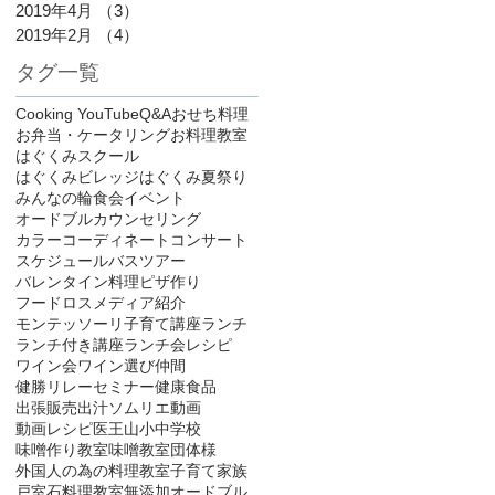
2019年4月
（3）
3件の記事
2019年2月
（4）
4件の記事
タグ一覧
Cooking YouTube
Q&A
おせち料理
お弁当・ケータリング
お料理教室
はぐくみスクール
はぐくみビレッジ
はぐくみ夏祭り
みんなの輪食会
イベント
オードブル
カウンセリング
カラーコーディネート
コンサート
スケジュール
バスツアー
バレンタイン料理
ピザ作り
フードロス
メディア紹介
モンテッソーリ子育て講座
ランチ
ランチ付き講座
ランチ会
レシピ
ワイン会
ワイン選び
仲間
健勝リレーセミナー
健康食品
出張販売
出汁ソムリエ
動画
動画レシピ
医王山小中学校
味噌作り教室
味噌教室
団体様
外国人の為の料理教室
子育て
家族
戸室石
料理教室
無添加オードブル