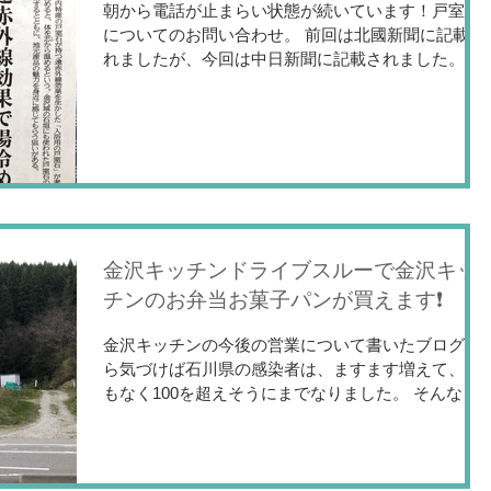
朝から電話が止まらい状態が続いています！戸室石
についてのお問い合わせ。 前回は北國新聞に記載さ
れましたが、今回は中日新聞に記載されました。 購
入はこちらのお問い合わせにお願いします。 または
お電話で対応します。０７６－２０５－０４８２...
金沢キッチンドライブスルーで金沢キッ
チンのお弁当お菓子パンが買えます❗️
金沢キッチンの今後の営業について書いたブログか
ら気づけば石川県の感染者は、ますます増えて、ま
もなく100を超えそうにまでなりました。 そんな中
で周りの飲食店の話や、ゲストハウスの友達の話な
ど、お店の営業ができなくなる状態を聞いて、うち
も同じく、料理教室を閉めてカフェが来ない...