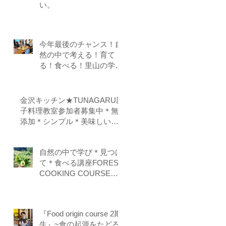
い。
今年最後のチャンス！自
然の中で考える！育て
る！食べる！里山の学校
はぐくみスクール１０期
生募集中（体験講座もあ
ります）
金沢キッチン★TUNAGARU親
子料理教室参加者募集中＊無
添加＊シンプル＊美味しい＊
子供の味覚を育てる＊栄養バ
ランス＊親子のコミニケーシ
自然の中で学び＊見つけ
ョンを育てる
て＊食べる講座FOREST
COOKING COURSE 5
期生募集
『Food origin course 2期
生』~食の起源をたどる