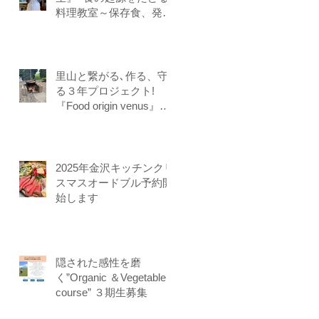
料理教室～保存食、発酵
食、調理法、食養生、食
＝生きるをテーマに作る
ことに意識を生み出す調
理法、オフライン参加オ
里山と繋がる､作る、守
ンライン参加者募集中
る３年プロジェクト!
『Food origin venus』開
講
2025年金沢キッチンクリ
スマスオードブル予約開
始します
隠された感性を磨
く”Organic ＆Vegetable
course” ３期生募集