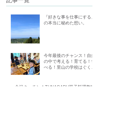
記事一覧
『好きな事を仕事にする』
の本当に秘めた想い。
今年最後のチャンス！自然
の中で考える！育てる！食
べる！里山の学校はぐくみ
スクール１０期生募集中
（体験講座もあります）
金沢キッチン★TUNAGARU親子料理教室
参加者募集中＊無添加＊シンプル＊美味
しい＊子供の味覚を育てる＊栄養バラン
ス＊親子のコミニケーションを育てる
自然の中で学び＊見つけて
＊食べる講座FOREST
COOKING COURSE 5期
生募集