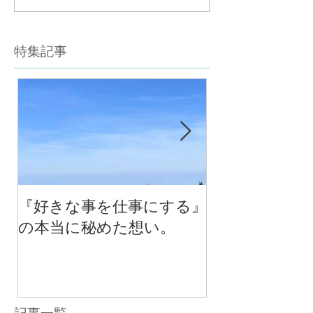
特集記事
『好きな事を仕事にする』
今年最後のチ
の本当に秘めた想い。
の中で考える
べる！里山の
スクール１０
（体験講座も