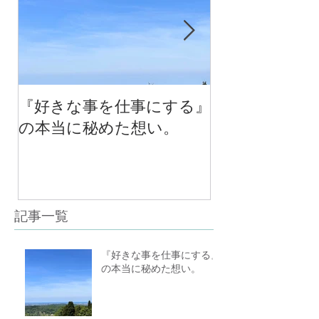
『好きな事を仕事にする』
今年最後のチ
の本当に秘めた想い。
の中で考える
べる！里山の
スクール１０
（体験講座も
記事一覧
『好きな事を仕事にする』
の本当に秘めた想い。