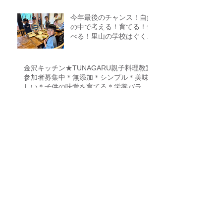
今年最後のチャンス！自然
の中で考える！育てる！食
べる！里山の学校はぐくみ
スクール１０期生募集中
（体験講座もあります）
金沢キッチン★TUNAGARU親子料理教室
参加者募集中＊無添加＊シンプル＊美味
しい＊子供の味覚を育てる＊栄養バラン
ス＊親子のコミニケーションを育てる
自然の中で学び＊見つけて
＊食べる講座FOREST
COOKING COURSE 5期
生募集
『Food origin course 2期
生』~食の起源をたどる料
理教室～保存食、発酵食、
調理法、食養生、食＝生き
るをテーマに作ることに意
識を生み出す調理法、オフ