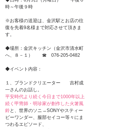
時～午後９時　
※お客様の送迎は、金沢駅とお店の往
復を先着9名様まで対応させて頂きま
す。
◆場所：金沢キッチン（金沢市清水町
へ、８－１）　　☎　076-205-0482
◆イベント内容：
１、ブランドクリエーター　　吉村成
一さんのお話し。
平安時代より続く今日まで1000年以上
続く甲冑師・明珍家が創作した火箸風
鈴
と、世界のソニ→SONYやスティー
ビーワンダー、服部セイコー等々にま
つわるエピソード、