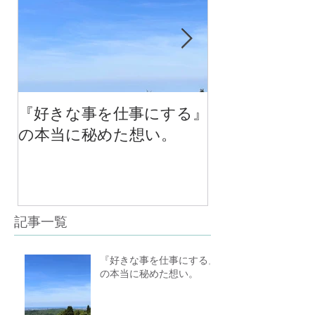
『好きな事を仕事にする』
今年最後のチ
の本当に秘めた想い。
の中で考える
べる！里山の
スクール１０
（体験講座も
記事一覧
『好きな事を仕事にする』
の本当に秘めた想い。