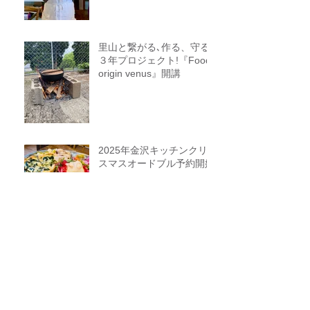
識を生み出す調理法、オフ
ライン参加オンライン参加
者募集中
里山と繋がる､作る、守る
３年プロジェクト!『Food
origin venus』開講
2025年金沢キッチンクリ
スマスオードブル予約開始
します
隠された感性を磨
く”Organic ＆Vegetable
course” ３期生募集