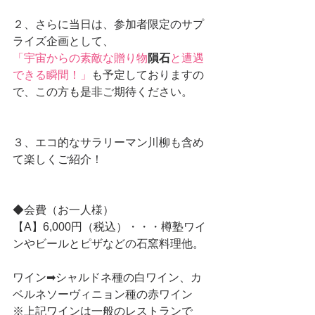
２、さらに当日は、参加者限定のサプ
ライズ企画として、
「宇宙からの素敵な贈り物
隕石
と遭遇
できる瞬間！」
も予定しておりますの
で、この方も是非ご期待ください。
３、エコ的なサラリーマン川柳も含め
て楽しくご紹介！
◆会費（お一人様）
【A】6,000円（税込）・・・樽塾ワイ
ンやビールとピザなどの石窯料理他。
ワイン➡シャルドネ種の白ワイン、カ
ベルネソーヴィニョン種の赤ワイン
※上記ワインは一般のレストランで