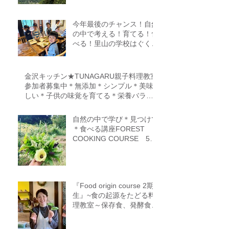
今年最後のチャンス！自然
の中で考える！育てる！食
べる！里山の学校はぐくみ
スクール１０期生募集中
（体験講座もあります）
金沢キッチン★TUNAGARU親子料理教室
参加者募集中＊無添加＊シンプル＊美味
しい＊子供の味覚を育てる＊栄養バラン
ス＊親子のコミニケーションを育てる
自然の中で学び＊見つけて
＊食べる講座FOREST
COOKING COURSE 5期
生募集
『Food origin course 2期
生』~食の起源をたどる料
理教室～保存食、発酵食、
調理法、食養生、食＝生き
るをテーマに作ることに意