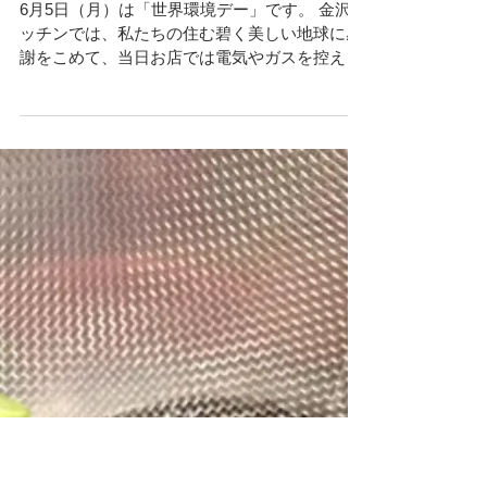
碧い地球に乾杯！
6月5日（月）は「世界環境デー」です。 金沢キ
ッチンでは、私たちの住む碧く美しい地球に感
謝をこめて、当日お店では電気やガスを控えめ
に、薪やキャンドル、省電力のLEDなどを使用
したエコで素敵なひとときを企画いたしまし
た。 ◆日時：6月5日（月曜日） 午後６時～
午後９時...