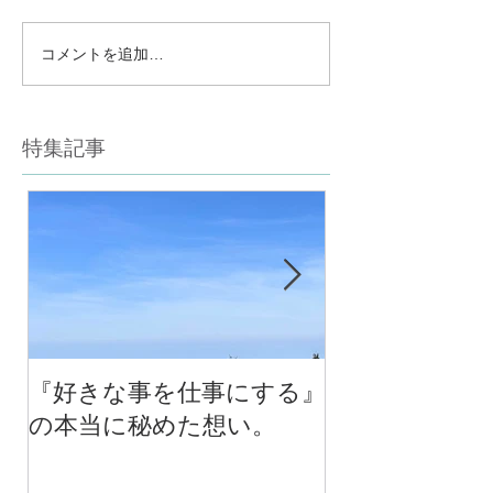
コメントを追加…
特集記事
『好きな事を仕事にする』
今年最後のチ
の本当に秘めた想い。
の中で考える
べる！里山の
スクール１０