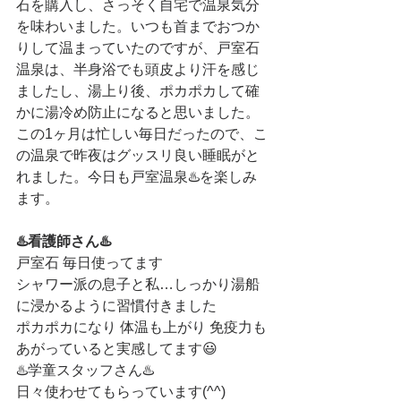
石を購入し、さっそく自宅で温泉気分
を味わいました。いつも首までおつか
りして温まっていたのですが、戸室石
温泉は、半身浴でも頭皮より汗を感じ
ましたし、湯上り後、ポカポカして確
かに湯冷め防止になると思いました。
この1ヶ月は忙しい毎日だったので、こ
の温泉で昨夜はグッスリ良い睡眠がと
れました。今日も戸室温泉♨️を楽しみ
ます。
♨️看護師さん♨️
戸室石 毎日使ってます
シャワー派の息子と私…しっかり湯船
に浸かるように習慣付きました
ポカポカになり 体温も上がり 免疫力も
あがっていると実感してます😃
♨️学童スタッフさん♨️
日々使わせてもらっています(^^)