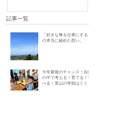
（体験講座も
記事一覧
『好きな事を仕事にする』
の本当に秘めた想い。
今年最後のチャンス！自然
の中で考える！育てる！食
べる！里山の学校はぐくみ
スクール１０期生募集中
（体験講座もあります）
金沢キッチン★TUNAGARU親子料理教室
参加者募集中＊無添加＊シンプル＊美味
しい＊子供の味覚を育てる＊栄養バラン
ス＊親子のコミニケーションを育てる
自然の中で学び＊見つけて
＊食べる講座FOREST