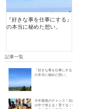
『好きな事を仕事にする』
今年最後のチ
の本当に秘めた想い。
の中で考える
べる！里山の
スクール１０
（体験講座も
記事一覧
『好きな事を仕事にする』
の本当に秘めた想い。
今年最後のチャンス！自然
の中で考える！育てる！食