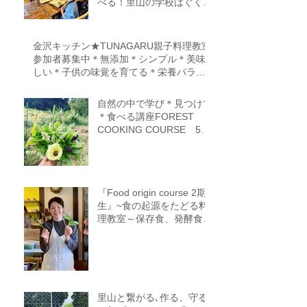
べる！里山の学校はぐくみ
スクール１０期生募集中
（体験講座もあります）
金沢キッチン★TUNAGARU親子料理教室
参加者募集中＊無添加＊シンプル＊美味
しい＊子供の味覚を育てる＊栄養バラン
ス＊親子のコミニケーションを育てる
自然の中で学び＊見つけて
＊食べる講座FOREST
COOKING COURSE 5期
生募集
『Food origin course 2期
生』~食の起源をたどる料
理教室～保存食、発酵食、
調理法、食養生、食＝生き
るをテーマに作ることに意
識を生み出す調理法、オフ
ライン参加オンライン参加
者募集中
里山と繋がる､作る、守る