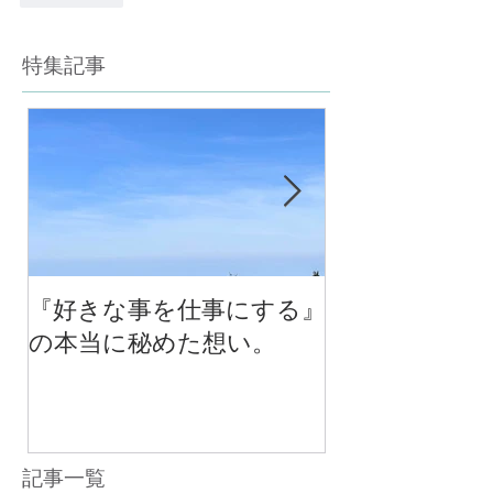
特集記事
『好きな事を仕事にする』
今年最後のチ
の本当に秘めた想い。
の中で考える
べる！里山の
スクール１０
（体験講座も
記事一覧