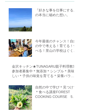
『好きな事を仕事にする』
の本当に秘めた想い。
今年最後のチャンス！自然
の中で考える！育てる！食
べる！里山の学校はぐくみ
スクール１０期生募集中
（体験講座もあります）
金沢キッチン★TUNAGARU親子料理教室
参加者募集中＊無添加＊シンプル＊美味
しい＊子供の味覚を育てる＊栄養バラン
ス＊親子のコミニケーションを育てる
自然の中で学び＊見つけて
＊食べる講座FOREST
COOKING COURSE 5期
生募集