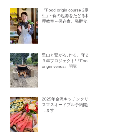
『Food origin course 2期
生』~食の起源をたどる料
理教室～保存食、発酵食、
調理法、食養生、食＝生き
るをテーマに作ることに意
識を生み出す調理法、オフ
ライン参加オンライン参加
者募集中
里山と繋がる､作る、守る
３年プロジェクト!『Food
origin venus』開講
2025年金沢キッチンクリ
スマスオードブル予約開始
します