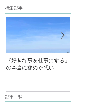
特集記事
『好きな事を仕事にする』
今年最後のチ
の本当に秘めた想い。
の中で考える
べる！里山の
スクール１０
（体験講座も
記事一覧