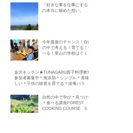
『好きな事を仕事にする』
の本当に秘めた想い。
今年最後のチャンス！自然
の中で考える！育てる！食
べる！里山の学校はぐくみ
スクール１０期生募集中
（体験講座もあります）
金沢キッチン★TUNAGARU親子料理教室
参加者募集中＊無添加＊シンプル＊美味
しい＊子供の味覚を育てる＊栄養バラン
ス＊親子のコミニケーションを育てる
自然の中で学び＊見つけて
＊食べる講座FOREST
COOKING COURSE 5期
生募集