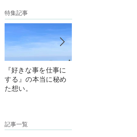
特集記事
『好きな事を仕事に
今年最後のチャン
する』の本当に秘め
ス！自然の中で考え
た想い。
る！育てる！食べ
る！里山の学校はぐ
くみスクール１０期
生募集中（体験講座
記事一覧
もあります）