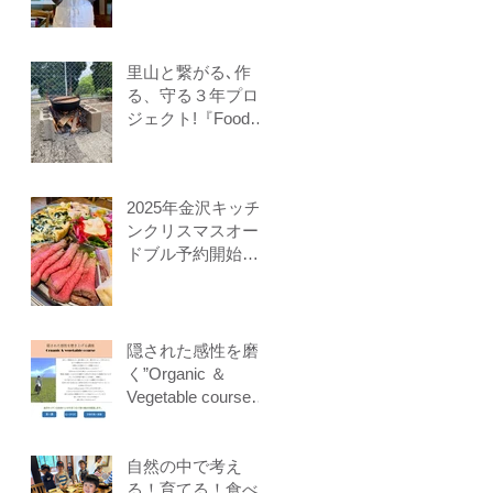
理教室～保存食、
発酵食、調理法、
食養生、食＝生き
るをテーマに作る
里山と繋がる､作
ことに意識を生み
る、守る３年プロ
出す調理法、オフ
ジェクト!『Food
ライン参加オンラ
origin venus』開講
イン参加者募集中
2025年金沢キッチ
ンクリスマスオー
ドブル予約開始し
ます
隠された感性を磨
く”Organic ＆
Vegetable course”
３期生募集
自然の中で考え
る！育てる！食べ