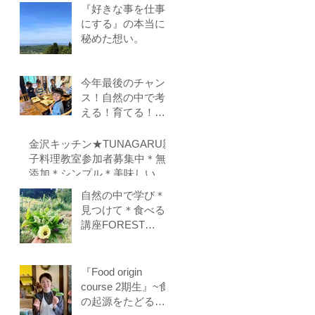
『好きな事を仕事
にする』の本当に
秘めた想い。
今年最後のチャン
ス！自然の中で考
える！育てる！食
べる！里山の学校
はぐくみスクール
金沢キッチン★TUNAGARU親
１０期生募集中
子料理教室参加者募集中＊無
（体験講座もあり
添加＊シンプル＊美味しい＊
ます）
子供の味覚を育てる＊栄養バ
自然の中で学び＊
ランス＊親子のコミニケーシ
見つけて＊食べる
ョンを育てる
講座FOREST
COOKING
COURSE 5期生
募集
『Food origin
course 2期生』~食
の起源をたどる料