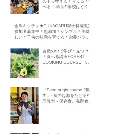
の中で考える！育てる！食
べる！里山の学校はぐくみ
スクール１０期生募集中
（体験講座もあります）
金沢キッチン★TUNAGARU親子料理教室
参加者募集中＊無添加＊シンプル＊美味
しい＊子供の味覚を育てる＊栄養バラン
ス＊親子のコミニケーションを育てる
自然の中で学び＊見つけて
＊食べる講座FOREST
COOKING COURSE 5期
生募集
『Food origin course 2期
生』~食の起源をたどる料
理教室～保存食、発酵食、
調理法、食養生、食＝生き
るをテーマに作ることに意
識を生み出す調理法、オフ
ライン参加オンライン参加
者募集中