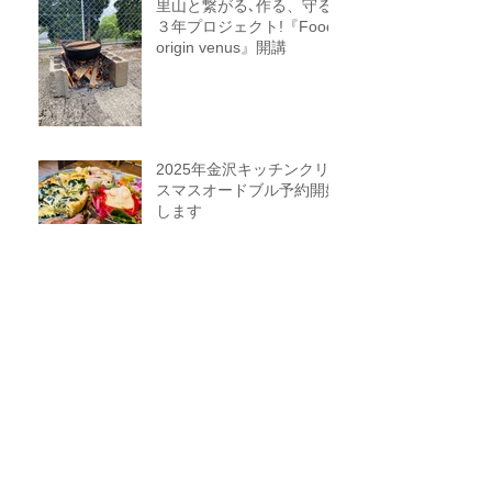
里山と繋がる､作る、守る
３年プロジェクト!『Food
origin venus』開講
2025年金沢キッチンクリ
スマスオードブル予約開始
します
隠された感性を磨
く”Organic ＆Vegetable
course” ３期生募集
自然の中で考える！育て