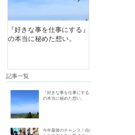
『好きな事を仕事にする』
今年最後のチ
の本当に秘めた想い。
の中で考える
べる！里山の
スクール１０
（体験講座も
記事一覧
『好きな事を仕事にする』
の本当に秘めた想い。
今年最後のチャンス！自然