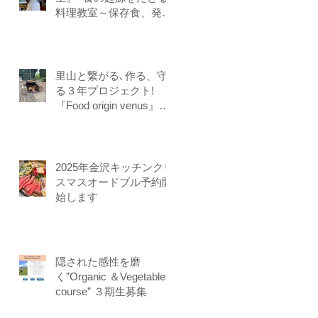
料理教室～保存食、発酵
食、調理法、食養生、食
＝生きるをテーマに作る
ことに意識を生み出す調
理法、オフライン参加オ
里山と繋がる､作る、守
ンライン参加者募集中
る３年プロジェクト!
『Food origin venus』開
講
2025年金沢キッチンクリ
スマスオードブル予約開
始します
隠された感性を磨
く”Organic ＆Vegetable
course” ３期生募集