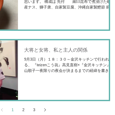
思います。 構成は 先付 羅臼昆布で煮浸けた岐阜
産ナス、獅子唐、自家製豆腐、沖縄自家製鰹節 前
菜 ONEのレンコンのラザニア なすの麹味噌漬
け レンコン炒め なかい野菜園パプリカとスモーク
チーズ トモファームあゆみ人参のスー...
大将と女将、私と主人の関係
9月3日（月）１８：３０～金沢キッチンで行われ
る、 『teizenこう㐂』高見直樹×『金沢キッチン』丸
山順子一夜限りの夜会が決まるまでの経緯を書きた
いと思います。 高見さんご夫妻はみんなから大将と
女将という名で岐阜県岐阜市でteizenこう㐂というお
店を経営。...
1
2
3