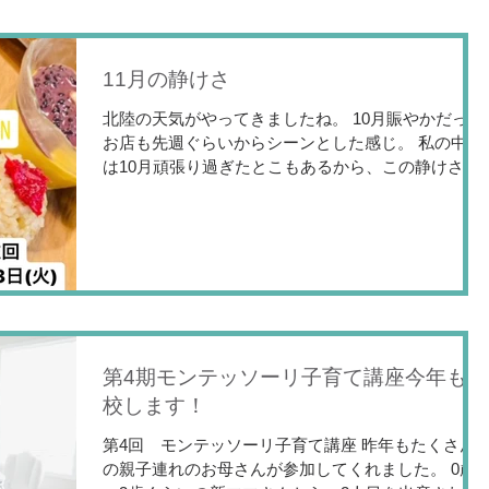
11月の静けさ
北陸の天気がやってきましたね。 10月賑やかだった
お店も先週ぐらいからシーンとした感じ。 私の中で
は10月頑張り過ぎたとこもあるから、この静けさは
必要として受け止めて、頭の中ではいろんな整理を
年末に向けて取り掛かっています。 そして来年、 さ
てどんな年になるのでしょうか？...
第4期モンテッソーリ子育て講座今年も開
校します！
第4回 モンテッソーリ子育て講座 昨年もたくさん
の親子連れのお母さんが参加してくれました。 0歳