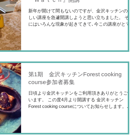
新年が開けて間もないのですが、金沢キッチンの新
しい講座を急遽開講しようと思い立ちました。 それ
にはいろんな現象が起きてきて､今この講座がとても
必要と感じたからです。 ここ何年か世界中がいろん
な事に翻弄されてきましたが、 もうまもなくその世
界の扉を閉じて、次の扉を開くときだと...
第1期 金沢キッチンForest cooking
course参加者募集
日頃より金沢キッチンをご利用頂きありがとうござ
います。 この度4月より開講する 金沢キッチン
Forest cooking courseについてお知らせします。
今、日本の食事情は科学的に作られた美味しさが美
味しいといわれ、昔からある出汁文化が薄れそうに
なっています。...