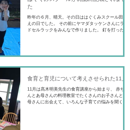
た
昨年の６月、晴天。その日ははぐくみスクール田植
えの日でした。 その前にヤマダタッケンさんにラン
ドセルラックをみんなで作りました。 釘を打った
り、ドリルで穴をあけたり。大人も難しい作業を子
供達は真剣なまなざしで 作り上げていきます。...
食育と育児について考えさせられた11月
11月は髙木明美先生の食育講座から始まり、 赤ちゃ
んとあ母さんの料理教室でたくさんのお子さんとお
母さんに出会えて、いろんな子育ての悩みを聞く機
会がありました。 さらに、いただき繕とのコラボで
よく知られているオリーブオイルの現状。...