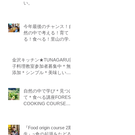
い。
今年最後のチャンス！自
然の中で考える！育て
る！食べる！里山の学校
はぐくみスクール１０期
生募集中（体験講座もあ
ります）
金沢キッチン★TUNAGARU親
子料理教室参加者募集中＊無
添加＊シンプル＊美味しい＊
子供の味覚を育てる＊栄養バ
ランス＊親子のコミニケーシ
自然の中で学び＊見つけ
ョンを育てる
て＊食べる講座FOREST
COOKING COURSE 5
期生募集
『Food origin course 2期
生』~食の起源をたどる