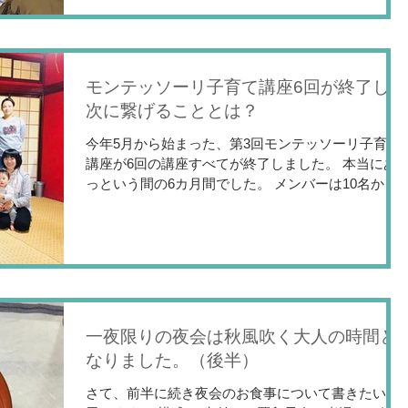
モンテッソーリ子育て講座6回が終了し，
次に繋げることとは？
今年5月から始まった、第3回モンテッソーリ子育て
講座が6回の講座すべてが終了しました。 本当にあ
っという間の6カ月間でした。 メンバーは10名から
のスタートでした。 会場は金沢キッチンの和室を使
用しました。 第1回目の時の写真です。もう一方は
２回目から参加となりました。...
一夜限りの夜会は秋風吹く大人の時間と
なりました。（後半）
さて、前半に続き夜会のお食事について書きたいと