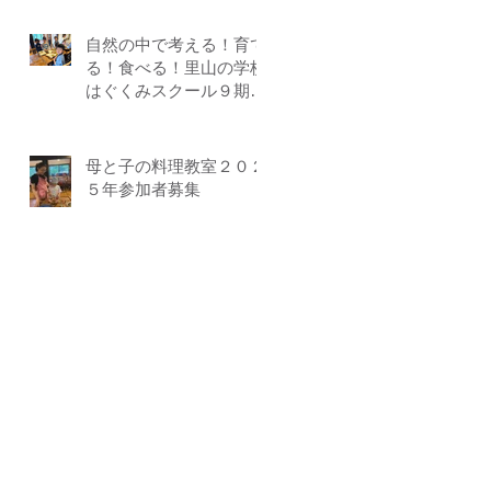
自然の中で考える！育て
る！食べる！里山の学校
はぐくみスクール９期生
募集中（体験講座もあり
ます）
母と子の料理教室２０２
５年参加者募集