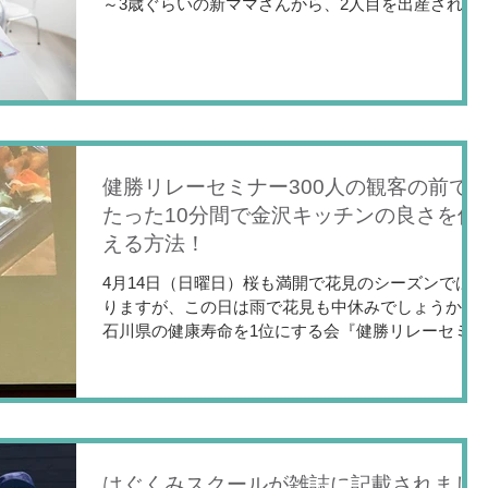
～3歳ぐらいの新ママさんから、2人目を出産されて
もう一度子育てをゆっくりと考え直してみたい方な
どいろんなお母様が参加されています。...
健勝リレーセミナー300人の観客の前で
たった10分間で金沢キッチンの良さを伝
える方法！
4月14日（日曜日）桜も満開で花見のシーズンではあ
りますが、この日は雨で花見も中休みでしょうか？
石川県の健康寿命を1位にする会『健勝リレーセミナ
ー』が地場産業振興センターにて行われました。 味
蕾マイスターでおなじみ 『土の味』代表 山内
外茂男氏が提案され、14人の食や健康...
はぐくみスクールが雑誌に記載されまし