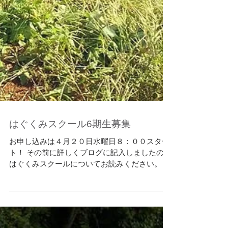
はぐくみスクール6期生募集
お申し込みは４月２０日水曜日８：００スター
ト！ その前に詳しくブログに記入しましたので
はぐくみスクールについてお読みください。 様
子などはFacebookページにて日頃の様子などア
ップしています。 今年も始まります！はぐくみ
スクール6期...