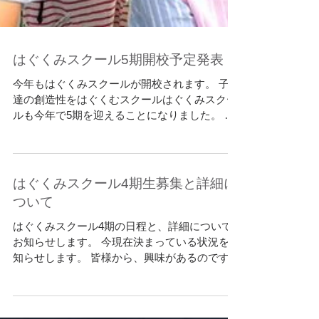
はぐくみスクール5期開校予定発表
今年もはぐくみスクールが開校されます。 子供
達の創造性をはぐくむスクールはぐくみスクー
ルも今年で5期を迎えることになりました。 今
までご参加いただいたお友達そして、個性豊か
な講師人には素敵なご縁を頂き 感謝します。
今年もまた新たな先生達も加わり、日本文化を
子供達に伝えたい...
はぐくみスクール4期生募集と詳細に
ついて
はぐくみスクール4期の日程と、詳細について
お知らせします。 今現在決まっている状況をお