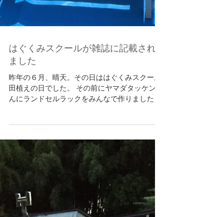
はぐくみスクールが雑誌に記載され
ました
昨年の６月、晴天。その日ははぐくみスクール
田植えの日でした。 その前にヤマダタッケンさ
んにランドセルラックをみんなで作りました。
釘を打ったり、ドリルで穴をあけたり。大人も
難しい作業を子供達は真剣なまなざしで 作り上
げていきます。...