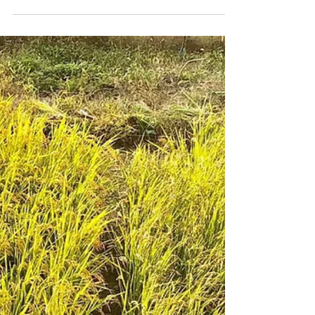
はぐくみスクール3期スタートしま
す。
今年も3期生募集の時期が間もなく始まりま
す。 金沢キッチンでは子供達に本当の美味しさ
を知ってもらう為にはじめたはぐくみスクー
ル。 土づくりから、植え付け、収穫、調理、食
事までを毎回クラスの中で行います。 子供達が
自ら鍬をもって耕し畝を作り、種を蒔く。...