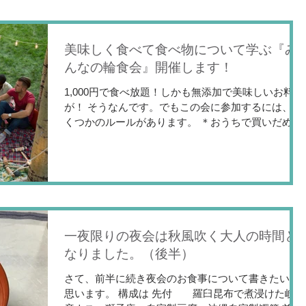
美味しく食べて食べ物について学ぶ『み
んなの輪食会』開催します！
1,000円で食べ放題！しかも無添加で美味しいお料理
が！ そうなんです。でもこの会に参加するには、い
くつかのルールがあります。 ＊おうちで買いだめし
てしまって結局使わなかった食材 ＊家庭菜園をして
るのだけど、食べきれないほどできてしまったお野
菜...
一夜限りの夜会は秋風吹く大人の時間と
なりました。（後半）
さて、前半に続き夜会のお食事について書きたいと
思います。 構成は 先付 羅臼昆布で煮浸けた岐阜