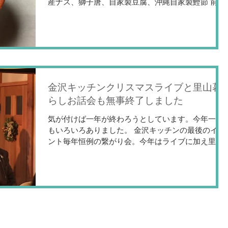
産ナス、獅子唐、自家製豆腐、沖縄自家製鰹節 前
菜 ONEのレンコンのラザニア なすの麹味噌漬
け レンコン炒め なかい野菜園パプリカとスモーク
チーズ トモファームあゆみ人参のスー...
金沢キッチンクリスマスライブと里山暮
らしお話会も無事終了しました
気が付けば一年が終わろうとしています。今年一年
もいろいろありました。 金沢キッチンの最後のイベ
ント毎年恒例の繋がり会。今年はライブに加え里山
暮らしのお話会と題して、医王山地区にある二俣公
民館館長にお越し頂き、医王山地区の歴史や現在の
状況、今後の目標などお話頂きました。...