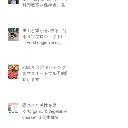
料理教室～保存食、発酵
食、調理法、食養生、食
＝生きるをテーマに作る
ことに意識を生み出す調
理法、オフライン参加オ
里山と繋がる､作る、守
ンライン参加者募集中
る３年プロジェクト!
『Food origin venus』開
講
2025年金沢キッチンクリ
スマスオードブル予約開
始します
隠された感性を磨
く”Organic ＆Vegetable
course” ３期生募集