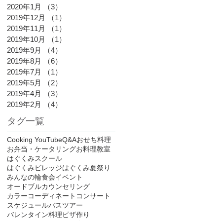
2020年1月
（3）
3件の記事
2019年12月
（1）
1件の記事
2019年11月
（1）
1件の記事
2019年10月
（1）
1件の記事
2019年9月
（4）
4件の記事
2019年8月
（6）
6件の記事
2019年7月
（1）
1件の記事
2019年5月
（2）
2件の記事
2019年4月
（3）
3件の記事
2019年2月
（4）
4件の記事
タグ一覧
Cooking YouTube
Q&A
おせち料理
お弁当・ケータリング
お料理教室
はぐくみスクール
はぐくみビレッジ
はぐくみ夏祭り
みんなの輪食会
イベント
オードブル
カウンセリング
カラーコーディネート
コンサート
スケジュール
バスツアー
バレンタイン料理
ピザ作り