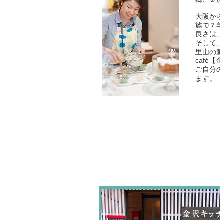
大阪か
族で７
良さは
そして
里山の
caf
ご自分
ます。