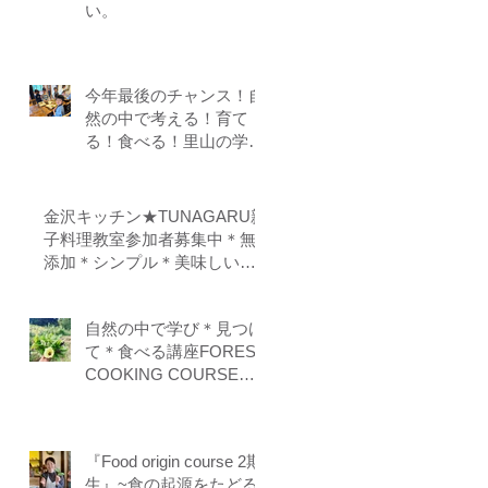
い。
今年最後のチャンス！自
然の中で考える！育て
る！食べる！里山の学校
はぐくみスクール１０期
生募集中（体験講座もあ
ります）
金沢キッチン★TUNAGARU親
子料理教室参加者募集中＊無
添加＊シンプル＊美味しい＊
子供の味覚を育てる＊栄養バ
ランス＊親子のコミニケーシ
自然の中で学び＊見つけ
ョンを育てる
て＊食べる講座FOREST
COOKING COURSE 5
期生募集
『Food origin course 2期
生』~食の起源をたどる