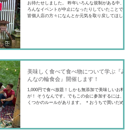
お待たせしました。 昨年いろんな規制がある中、い
ろんなイベントが中止になったりしていたことで、
皆個人店の方々になんとか元気を取り戻してほし
い、そしてこだわりの食材や手作りのものを手に取
って 作り手とのつながりを持ちしっかり学んで買っ
てもらいたいと思いこのマルシェを立ち上げ...
美味しく食べて食べ物について学ぶ『み
んなの輪食会』開催します！
1,000円で食べ放題！しかも無添加で美味しいお料理
が！ そうなんです。でもこの会に参加するには、い
くつかのルールがあります。 ＊おうちで買いだめし
てしまって結局使わなかった食材 ＊家庭菜園をして
るのだけど、食べきれないほどできてしまったお野
菜...