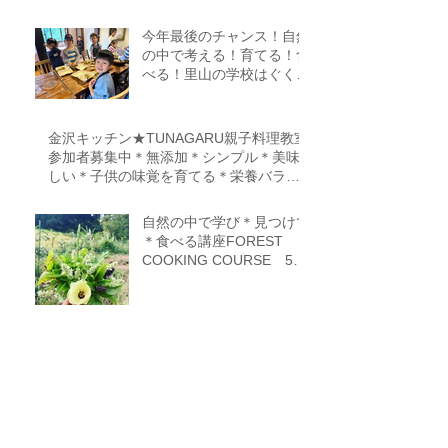
今年最後のチャンス！自然
の中で考える！育てる！食
べる！里山の学校はぐくみ
スクール１０期生募集中
（体験講座もあります）
金沢キッチン★TUNAGARU親子料理教室
参加者募集中＊無添加＊シンプル＊美味
しい＊子供の味覚を育てる＊栄養バラン
ス＊親子のコミニケーションを育てる
自然の中で学び＊見つけて
＊食べる講座FOREST
COOKING COURSE 5期
生募集
『Food origin course 2期
生』~食の起源をたどる料
理教室～保存食、発酵食、
調理法、食養生、食＝生き
るをテーマに作ることに意
識を生み出す調理法、オフ