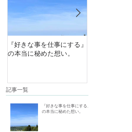
『好きな事を仕事にする』
今年最後のチ
の本当に秘めた想い。
の中で考える
べる！里山の
スクール１０
（体験講座も
記事一覧
『好きな事を仕事にする』
の本当に秘めた想い。