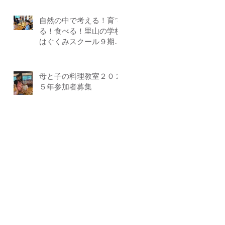
自然の中で考える！育て
る！食べる！里山の学校
はぐくみスクール９期生
募集中（体験講座もあり
ます）
母と子の料理教室２０２
５年参加者募集