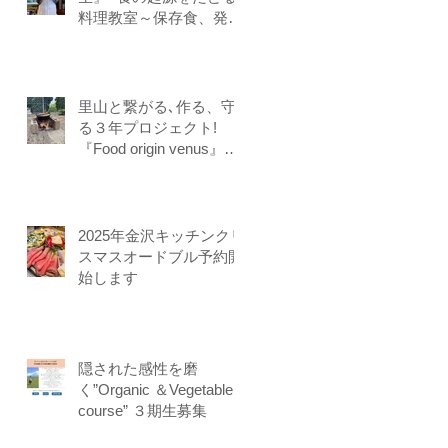
料理教室～保存食、発酵
食、調理法、食養生、食
＝生きるをテーマに作る
ことに意識を生み出す調
理法、オフライン参加オ
里山と繋がる､作る、守
ンライン参加者募集中
る３年プロジェクト!
『Food origin venus』開
講
2025年金沢キッチンクリ
スマスオードブル予約開
始します
隠された感性を磨
く”Organic ＆Vegetable
course” ３期生募集