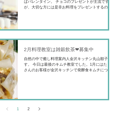
ばバレンタイン。 チョコのプレゼントが主流です
が、大切な方には是非お料理をプレゼントするのも
いいですね。彼に限らず家族や、お友達にも。美味
しいお料理は人の心を和ませてくれます。...
2月料理教室は雑穀飲茶❤募集中
自然の中で癒し料理案内人金沢キッチン丸山順子で
す。 今日は最後のキムチ教室でした。1月にはたく
さんのお客様が金沢キッチンで発酵食キムチについ
て学んで頂きました。発酵食スイーツも皆さん美味
しくできて私も毎回食べるのが楽しみでした。...
1
2