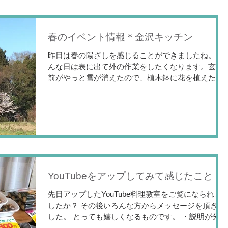
春のイベント情報＊金沢キッチン
昨日は春の陽ざしを感じることができましたね。そ
んな日は表に出て外の作業をしたくなります。玄関
前がやっと雪が消えたので、植木鉢に花を植えたり
しました。 活動開始ですね。今まだたくさんある屋
根雪はいつになったら消えるのでしょうか？ でも春
はもうすぐそこです。...
YouTubeをアップしてみて感じたこと
先日アップしたYouTube料理教室をご覧になられま
したか？ その後いろんな方からメッセージを頂きま
した。 とっても嬉しくなるものです。 ・説明が分か
りやすく丁寧でやってみたくなりました。 ・お料理