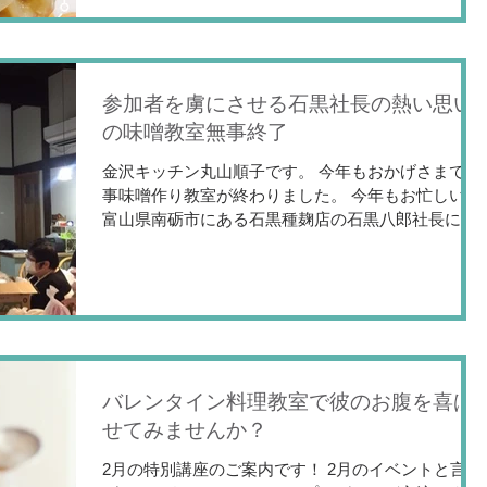
参加者を虜にさせる石黒社長の熱い思い
の味噌教室無事終了
金沢キッチン丸山順子です。 今年もおかげさまで無
事味噌作り教室が終わりました。 今年もお忙しい中
富山県南砺市にある石黒種麹店の石黒八郎社長にお
越し頂き、熱のこもった麹や味噌の授業をして頂き
ました。 生きてて目に見えないものを扱う仕事は、
手作業で丁寧に作られますが、数値も大切...
バレンタイン料理教室で彼のお腹を喜ば
せてみませんか？
2月の特別講座のご案内です！ 2月のイベントと言え