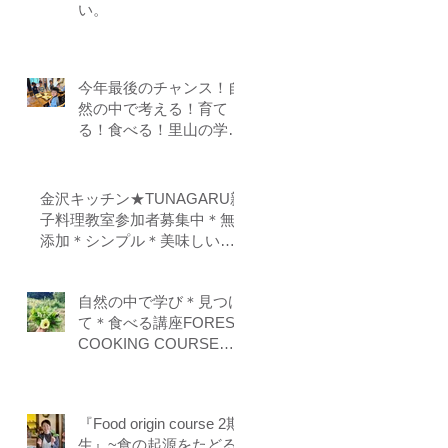
い。
今年最後のチャンス！自
然の中で考える！育て
る！食べる！里山の学校
はぐくみスクール１０期
生募集中（体験講座もあ
ります）
金沢キッチン★TUNAGARU親
子料理教室参加者募集中＊無
添加＊シンプル＊美味しい＊
子供の味覚を育てる＊栄養バ
ランス＊親子のコミニケーシ
自然の中で学び＊見つけ
ョンを育てる
て＊食べる講座FOREST
COOKING COURSE 5
期生募集
『Food origin course 2期
生』~食の起源をたどる