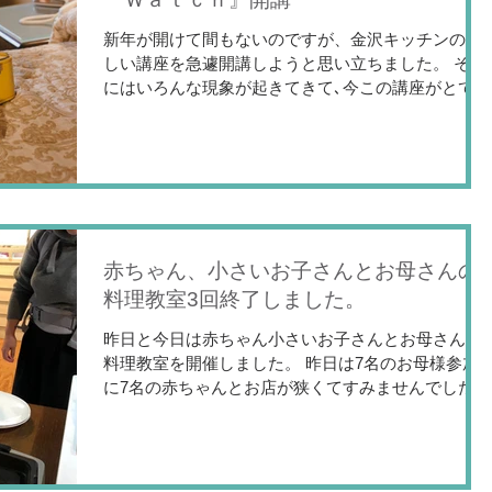
新年が開けて間もないのですが、金沢キッチンの新
しい講座を急遽開講しようと思い立ちました。 それ
にはいろんな現象が起きてきて､今この講座がとても
必要と感じたからです。 ここ何年か世界中がいろん
な事に翻弄されてきましたが、 もうまもなくその世
界の扉を閉じて、次の扉を開くときだと...
赤ちゃん、小さいお子さんとお母さんの
料理教室3回終了しました。
昨日と今日は赤ちゃん小さいお子さんとお母さんの
料理教室を開催しました。 昨日は7名のお母様参加
に7名の赤ちゃんとお店が狭くてすみませんでした。
今日は4名と2名のお子さんで穏やかなレッスンとな
りました。 今回で3回の講座も終了となりました。
皆様の切実な子育てに対する思い...