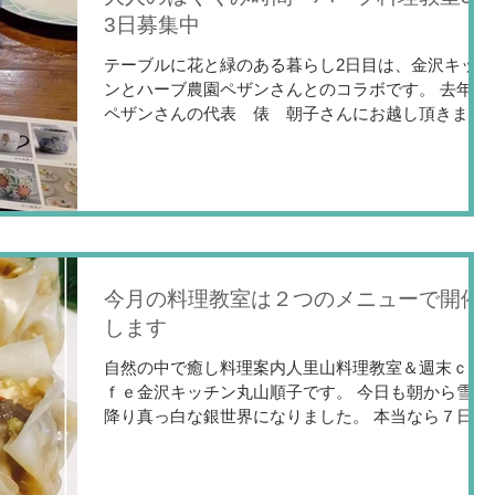
3日募集中
テーブルに花と緑のある暮らし2日目は、金沢キッチ
ンとハーブ農園ペザンさんとのコラボです。 去年は
ペザンさんの代表 俵 朝子さんにお越し頂きまし
た。今回はお店のリニューアルオープンをされると
言う事で、たくさんのハーブを使ったお料理を金沢
キッチンがお料理教室をすることになりまし...
今月の料理教室は２つのメニューで開催
します
自然の中で癒し料理案内人里山料理教室＆週末ｃａ
ｆｅ金沢キッチン丸山順子です。 今日も朝から雪が
降り真っ白な銀世界になりました。 本当なら７日８
日とお料理教室でしたが、お申込み頂いたにもかか
わらずお断りしなくてはいけないことがございまし
た事申し訳ございませんでした。...