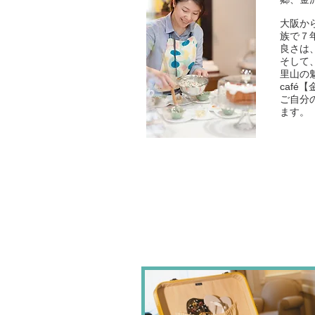
大阪か
族で７
良さは
そして
里山の
caf
ご自分
ます。