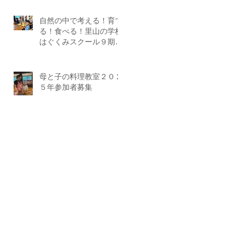
自然の中で考える！育て
る！食べる！里山の学校
はぐくみスクール９期生
募集中（体験講座もあり
ます）
母と子の料理教室２０２
５年参加者募集