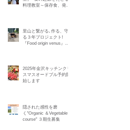
料理教室～保存食、発酵
食、調理法、食養生、食
＝生きるをテーマに作る
ことに意識を生み出す調
理法、オフライン参加オ
里山と繋がる､作る、守
ンライン参加者募集中
る３年プロジェクト!
『Food origin venus』開
講
2025年金沢キッチンクリ
スマスオードブル予約開
始します
隠された感性を磨
く”Organic ＆Vegetable
course” ３期生募集