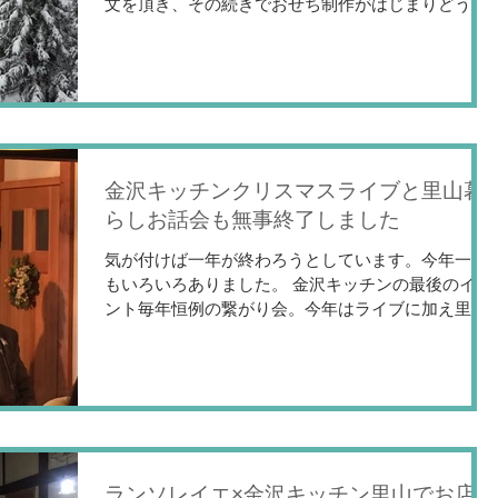
文を頂き、その続きでおせち制作がはじまりどうな
るかと思いましたが、何とか初日おせちをお客様に
無事配達終わりました。 金沢キッチンは今年初めて
オリジナルのおせちを販売することになりまし...
金沢キッチンクリスマスライブと里山暮
らしお話会も無事終了しました
気が付けば一年が終わろうとしています。今年一年
もいろいろありました。 金沢キッチンの最後のイベ
ント毎年恒例の繋がり会。今年はライブに加え里山
暮らしのお話会と題して、医王山地区にある二俣公
民館館長にお越し頂き、医王山地区の歴史や現在の
状況、今後の目標などお話頂きました。...
ランソレイエ×金沢キッチン里山でお店を