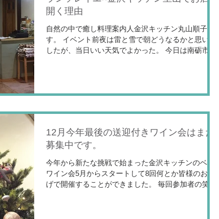
開く理由
自然の中で癒し料理案内人金沢キッチン丸山順子で
す。 イベント前夜は雷と雪で朝どうなるかと思いま
したが、当日いい天気でよかった。 今日は南砺市城
端にあるフレンチレストラン、ランソレイエの高見
敦司シェフにお越し頂き、お料理教室と盛り付け講
座を金沢キッチンで開催しました。...
12月今年最後の送迎付きワイン会はまだ
募集中です。
今年から新たな挑戦で始まった金沢キッチンのベジ
ワイン会5月からスタートして8回何とか皆様のおか
げで開催することができました。 毎回参加者の笑顔
が見れることが主催者にとってとっても嬉しく思い
ます。 今回は夜ではなく日中の開催となります。...