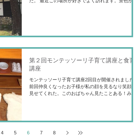
た。 最近この場所が好きでよく訪れます。景色がフ
ランスの田舎町のようで、夕日が紅葉を照らしてと
ってもきれい。 福光町には川が流れていて橋が架か
ったところには商店街が昔懐かしい雰囲気...
第２回モンテッソーリ子育て講座と食育
講座
モンテッソーリ子育て講座2回目が開催されました。
前回仲良くなったお子様が私の顔を見るなり笑顔を
見せてくれた。このおばちゃん見たことある！みた
いな😅 今日もお母様方と内容の濃い講座をすること
ができました。 今日はおうちの環境について、先生
が用意してくれた子供の遊び道具にお...
4
5
6
7
8