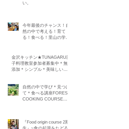
い。
今年最後のチャンス！自
然の中で考える！育て
る！食べる！里山の学校
はぐくみスクール１０期
生募集中（体験講座もあ
ります）
金沢キッチン★TUNAGARU親
子料理教室参加者募集中＊無
添加＊シンプル＊美味しい＊
子供の味覚を育てる＊栄養バ
ランス＊親子のコミニケーシ
自然の中で学び＊見つけ
ョンを育てる
て＊食べる講座FOREST
COOKING COURSE 5
期生募集
『Food origin course 2期
生』~食の起源をたどる