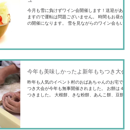
今月も雪に負けずワイン会開催します！送迎があり
ますので運転は問題ございません。 時間もお昼から
の開催になります。 雪を見ながらのワイン会もいい
ものです。 でも最近雪が年々少なく降る降ると言い
ながらも、昔ほどの積雪もなく少ないのも少し心配
になります。明日は少し積もりそうですが...
今年も美味しかったよ新年もちつき大会
昨年も人気のイベント村のおばあちゃんのお宅で餅
つき大会が今年も無事開催されました。 お餅は４回
つきました。 大根餅、きな粉餅、あんこ餅、豆餅、
草餅いろんなお餅が出来上がりました。 今回の参加
者のお子様は小さなお子様が多かったのですが、み
んなお餅が美味しくて何回もお代わり！大...