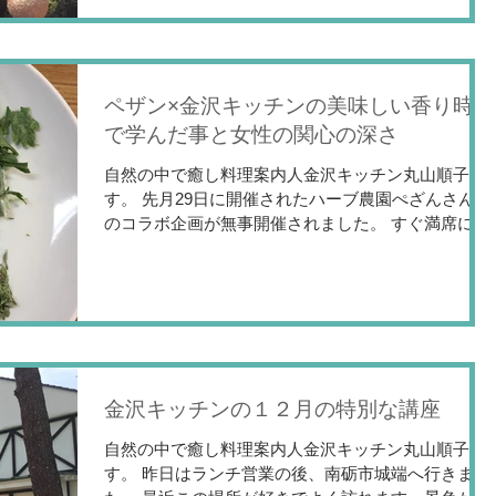
ペザン×金沢キッチンの美味しい香り時間
で学んだ事と女性の関心の深さ
自然の中で癒し料理案内人金沢キッチン丸山順子で
す。 先月29日に開催されたハーブ農園ぺざんさんと
のコラボ企画が無事開催されました。 すぐ満席にな
るほど女性が食に関してそしてハーブへの関心が高
い事がわかります。 ご参加頂いた皆様ありがとうご
ざいました。...
金沢キッチンの１２月の特別な講座
自然の中で癒し料理案内人金沢キッチン丸山順子で
す。 昨日はランチ営業の後、南砺市城端へ行きまし