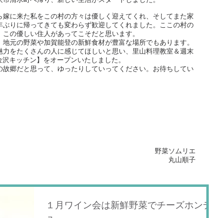
ら嫁に来た私をこの村の方々は優しく迎えてくれ、そしてまた家
年ぶりに帰ってきても変わらず歓迎してくれました。ここの村の
、この優しい住人があってこそだと思います。
、地元の野菜や加賀能登の新鮮食材が豊富な場所でもあります。
魅力をたくさんの人に感じてほしいと思い、里山料理教室＆週末
é【金沢キッチン】をオープンいたしました。
の故郷だと思って、ゆったりしていってください。お待ちしてい
野菜ソムリエ
丸山順子
１月ワイン会は新鮮野菜でチーズホンデ
ュ