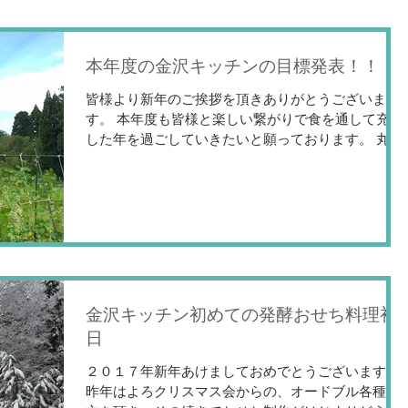
本年度の金沢キッチンの目標発表！！
皆様より新年のご挨拶を頂きありがとうございま
す。 本年度も皆様と楽しい繋がりで食を通して充実
した年を過ごしていきたいと願っております。 丸山
家喪中の為新年のあいさつは控えさせて頂きます。
さて！ 新しい年の幕開けから５日が経ちました。お
せち後に実家大阪に帰り母の手料理を食べ...
金沢キッチン初めての発酵おせち料理初
日
２０１７年新年あけましておめでとうございます。
昨年はよろクリスマス会からの、オードブル各種注